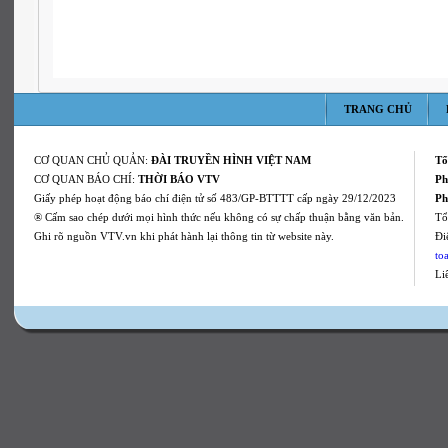
TRANG CHỦ
CƠ QUAN CHỦ QUẢN:
ĐÀI TRUYỀN HÌNH VIỆT NAM
Tổ
CƠ QUAN BÁO CHÍ:
THỜI BÁO VTV
Ph
Giấy phép hoạt động báo chí điện tử số 483/GP-BTTTT cấp ngày 29/12/2023
Ph
® Cấm sao chép dưới mọi hình thức nếu không có sự chấp thuận bằng văn bản.
Tổ
Ghi rõ nguồn VTV.vn khi phát hành lại thông tin từ website này.
Ði
to
Li