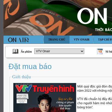
TRANG CHỦ
VTV ONAIR
TẠP CHÍ P
Ấn phẩm
Số b