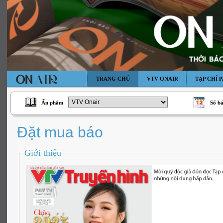
TRANG CHỦ
VTV ONAIR
TẠP CHÍ P
Ấn phẩm
Số b