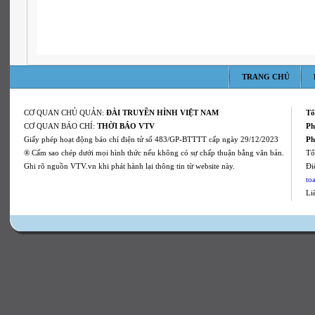
TRANG CHỦ
CƠ QUAN CHỦ QUẢN:
ĐÀI TRUYỀN HÌNH VIỆT NAM
Tổ
CƠ QUAN BÁO CHÍ:
THỜI BÁO VTV
Ph
Giấy phép hoạt động báo chí điện tử số 483/GP-BTTTT cấp ngày 29/12/2023
Ph
® Cấm sao chép dưới mọi hình thức nếu không có sự chấp thuận bằng văn bản.
Tổ
Ghi rõ nguồn VTV.vn khi phát hành lại thông tin từ website này.
Ði
to
Li