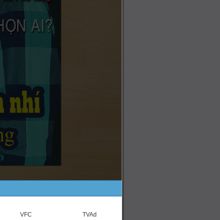
VFC
TVAd