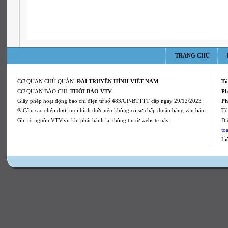
TRANG CHỦ
CƠ QUAN CHỦ QUẢN:
ĐÀI TRUYỀN HÌNH VIỆT NAM
Tổ
CƠ QUAN BÁO CHÍ:
THỜI BÁO VTV
Ph
Giấy phép hoạt động báo chí điện tử số 483/GP-BTTTT cấp ngày 29/12/2023
Ph
® Cấm sao chép dưới mọi hình thức nếu không có sự chấp thuận bằng văn bản.
Tổ
Ghi rõ nguồn VTV.vn khi phát hành lại thông tin từ website này.
Ði
to
Li