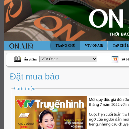
TRANG CHỦ
VTV ONAIR
TẠP CHÍ P
Ấn phẩm
Số b