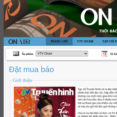
TRANG CHỦ
VTV ONAIR
TẠP CHÍ P
Ấn phẩm
Số b