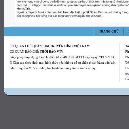
TRANG CHỦ
CƠ QUAN CHỦ QUẢN:
ĐÀI TRUYỀN HÌNH VIỆT NAM
Tổ
CƠ QUAN BÁO CHÍ:
THỜI BÁO VTV
Ph
Giấy phép hoạt động báo chí điện tử số 483/GP-BTTTT cấp ngày 29/12/2023
Ph
® Cấm sao chép dưới mọi hình thức nếu không có sự chấp thuận bằng văn bản.
Tổ
Ghi rõ nguồn VTV.vn khi phát hành lại thông tin từ website này.
Ði
to
Li