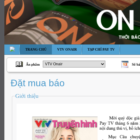
TRANG CHỦ
VTV ONAIR
TẠP CHÍ PAY TV
Ấn phẩm
Số b