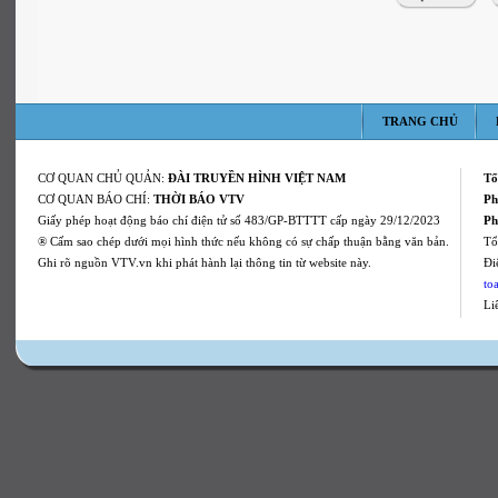
TRANG CHỦ
CƠ QUAN CHỦ QUẢN:
ĐÀI TRUYỀN HÌNH VIỆT NAM
Tổ
CƠ QUAN BÁO CHÍ:
THỜI BÁO VTV
Ph
Giấy phép hoạt động báo chí điện tử số 483/GP-BTTTT cấp ngày 29/12/2023
Ph
® Cấm sao chép dưới mọi hình thức nếu không có sự chấp thuận bằng văn bản.
Tổ
Ghi rõ nguồn VTV.vn khi phát hành lại thông tin từ website này.
Ði
to
Li